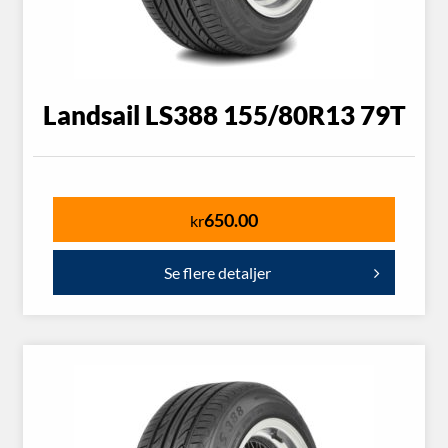
Landsail LS388 155/80R13 79T
650.00
kr
Se flere detaljer