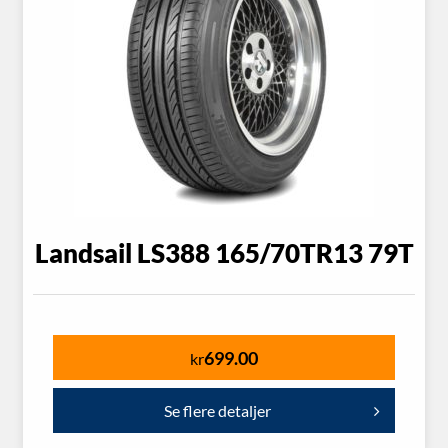
Landsail LS388 165/70TR13 79T
699.00
kr
Se flere detaljer