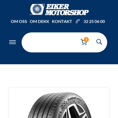
Inkl. mva
OM OSS
OM DEKK
KONTAKT
32 25 06 00
0