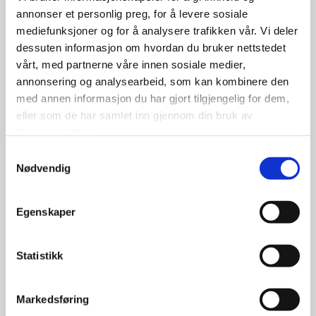
annonser et personlig preg, for å levere sosiale
mediefunksjoner og for å analysere trafikken vår. Vi deler
dessuten informasjon om hvordan du bruker nettstedet
vårt, med partnerne våre innen sosiale medier,
annonsering og analysearbeid, som kan kombinere den
med annen informasjon du har gjort tilgjengelig for dem,
eller som de har samlet inn gjennom din bruk av
tjenestene deres.
Samtykkevalg
Nødvendig
Landsail LS388 185/65R14 86T
Egenskaper
Statistikk
998.00
kr
Markedsføring
Se flere detaljer