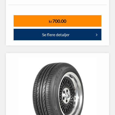
700.00
kr
Se flere detaljer