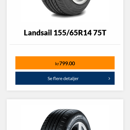
Landsail 155/65R14 75T
799.00
kr
Se flere detaljer