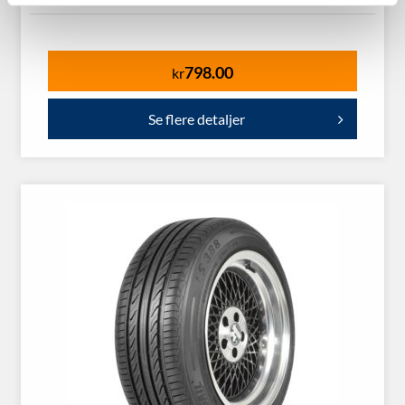
798.00
kr
Se flere detaljer