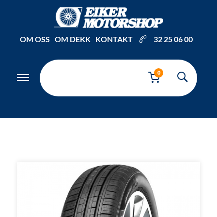
Inkl. mva
OM OSS
OM DEKK
KONTAKT
32 25 06 00
0