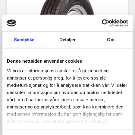
Samtykke
Detaljer
Om
Denne nettsiden anvender cookies
Vi bruker informasjonskapsler for å gi innhold og
annonser et personlig preg, for å levere sosiale
Landsail CT6 165/70R14C 89R
mediefunksjoner og for å analysere trafikken vår. Vi deler
dessuten informasjon om hvordan du bruker nettstedet
vårt, med partnerne våre innen sosiale medier,
annonsering og analysearbeid, som kan kombinere den
med annen informasjon du har gjort tilgjengelig for dem,
699.00
kr
eller som de har samlet inn gjennom din bruk av
tjenestene deres.
Se flere detaljer