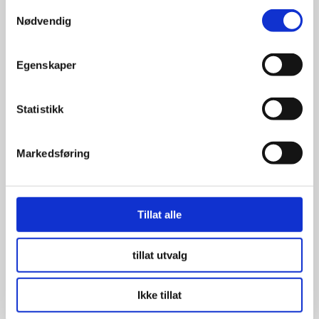
Samtykkevalg
Nødvendig
Egenskaper
Statistikk
Markedsføring
Tillat alle
tillat utvalg
Ikke tillat
Pirelli P4 175/70R13 75T