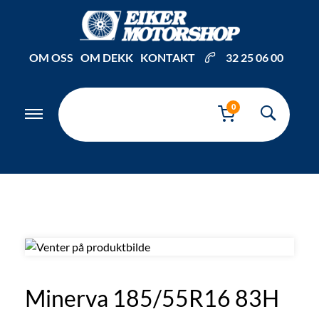
Inkl. mva
OM OSS
OM DEKK
KONTAKT
32 25 06 00
0
Minerva 185/55R16 83H