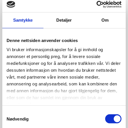
Nokian Nordman 175/70R13
82T
Samtykke
Detaljer
Om
Denne nettsiden anvender cookies
598.00
kr
Vi bruker informasjonskapsler for å gi innhold og
annonser et personlig preg, for å levere sosiale
Se flere detaljer
mediefunksjoner og for å analysere trafikken vår. Vi deler
dessuten informasjon om hvordan du bruker nettstedet
vårt, med partnerne våre innen sosiale medier,
annonsering og analysearbeid, som kan kombinere den
med annen informasjon du har gjort tilgjengelig for dem,
eller som de har samlet inn gjennom din bruk av
Nexen 5,50×13 vans
tjenestene deres.
Samtykkevalg
Nødvendig