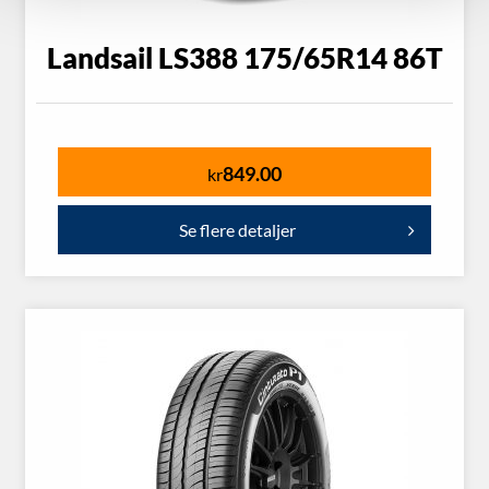
Landsail LS388 175/65R14 86T
849.00
kr
Se flere detaljer