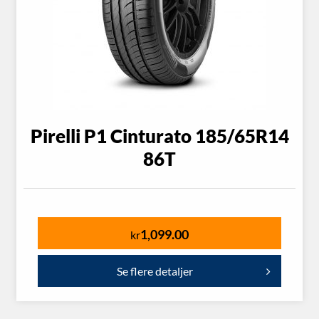
Pirelli P1 Cinturato 185/65R14
86T
1,099.00
kr
Se flere detaljer