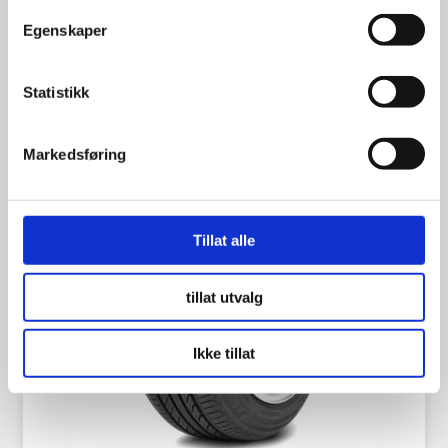
1,247.50
kr
Egenskaper
Se flere detaljer
Statistikk
Markedsføring
Tillat alle
tillat utvalg
Ikke tillat