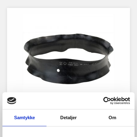
Felgband 18×5″
Samtykke
Detaljer
Om