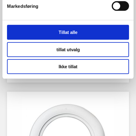
Markedsføring
Hvite Dekksider 16″ 3″
Tillat alle
tillat utvalg
1,198.00
kr
Ikke tillat
Se flere detaljer