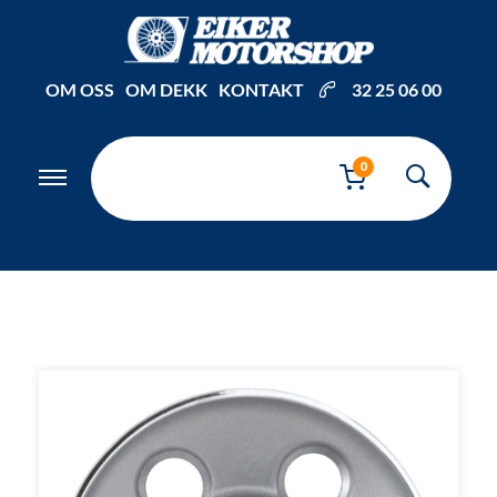
Inkl. mva
OM OSS
OM DEKK
KONTAKT
32 25 06 00
0