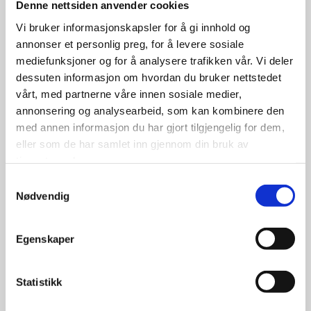
Denne nettsiden anvender cookies
599.00
Vi bruker informasjonskapsler for å gi innhold og
kr
annonser et personlig preg, for å levere sosiale
mediefunksjoner og for å analysere trafikken vår. Vi deler
Se flere detaljer
dessuten informasjon om hvordan du bruker nettstedet
vårt, med partnerne våre innen sosiale medier,
annonsering og analysearbeid, som kan kombinere den
med annen informasjon du har gjort tilgjengelig for dem,
eller som de har samlet inn gjennom din bruk av
tjenestene deres.
Samtykkevalg
Nødvendig
Egenskaper
Statistikk