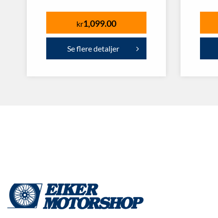
1,099.00
kr
Se flere detaljer