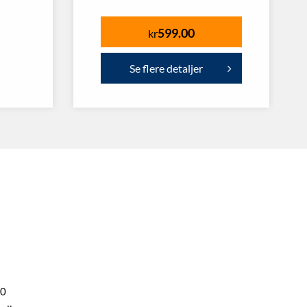
599.00
kr
Se flere detaljer
00