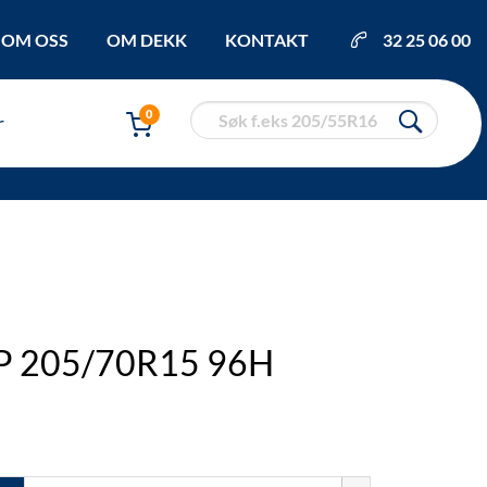
OM OSS
OM DEKK
KONTAKT
32 25 06 00
0
r
/P 205/70R15 96H