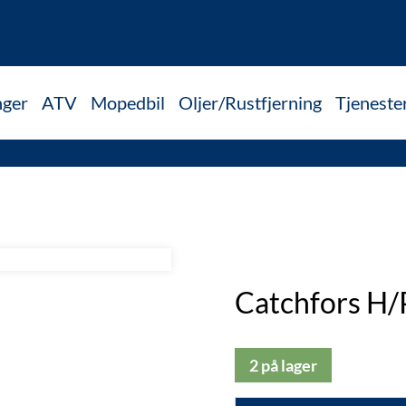
nger
ATV
Mopedbil
Oljer/Rustfjerning
Tjeneste
Catchfors H
2 på lager