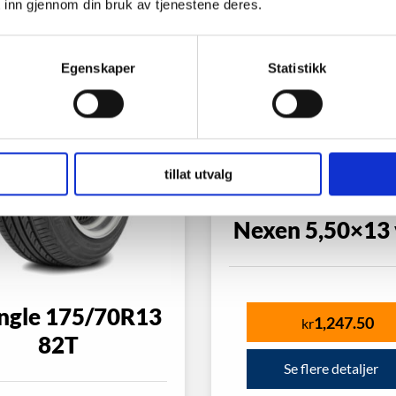
 inn gjennom din bruk av tjenestene deres.
Egenskaper
Statistikk
tillat utvalg
Nexen 5,50×13 
angle 175/70R13
1,247.50
kr
82T
Se flere detaljer