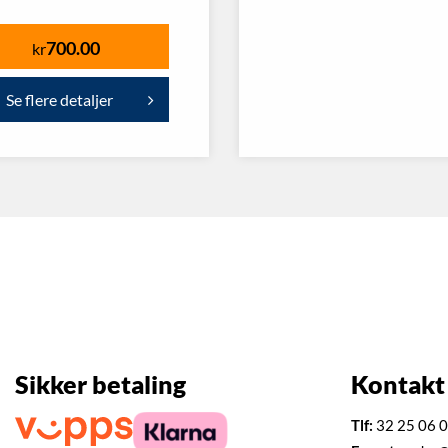
700.00
kr
Se flere detaljer
Sikker betaling
Kontakt
Tlf:
32 25 06 