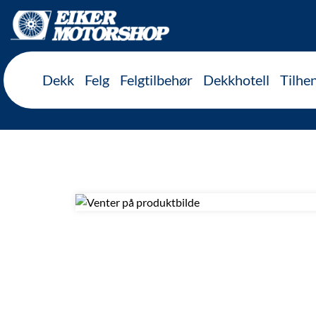
Inkl. mva
Dekk
Felg
Felgtilbehør
Dekkhotell
Tilhe