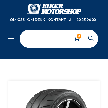
Inkl. mva
OM OSS
OM DEKK
KONTAKT
32 25 06 00
0