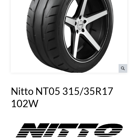
Nitto NT05 315/35R17
102W