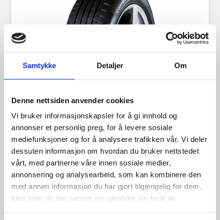
Samtykke
Detaljer
Om
Denne nettsiden anvender cookies
Vi bruker informasjonskapsler for å gi innhold og
annonser et personlig preg, for å levere sosiale
Continental Eco Contact 6
mediefunksjoner og for å analysere trafikken vår. Vi deler
dessuten informasjon om hvordan du bruker nettstedet
175/70R14 84T
vårt, med partnerne våre innen sosiale medier,
annonsering og analysearbeid, som kan kombinere den
med annen informasjon du har gjort tilgjengelig for dem,
eller som de har samlet inn gjennom din bruk av
1,098.00
kr
tjenestene deres.