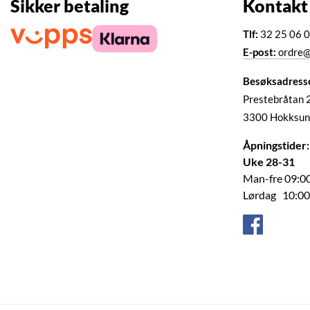
Sikker betaling
Kontakt
Tlf:
32 25 06 
E-post:
ordre@
Besøksadress
Prestebråtan 
3300 Hokksun
Åpningstider:
Uke 28-31
Man-fre 09:00
Lørdag 10:00