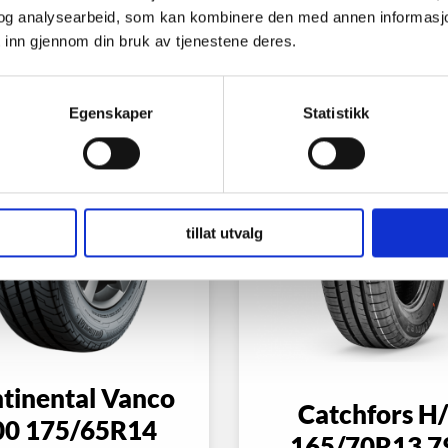
og analysearbeid, som kan kombinere den med annen informasjon d
 inn gjennom din bruk av tjenestene deres.
Egenskaper
Statistikk
tillat utvalg
tinental Vanco
Catchfors H
00 175/65R14
165/70R13 7