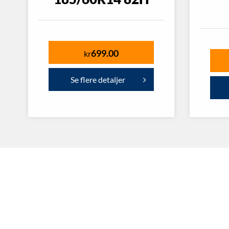
699.00
kr
Se flere detaljer