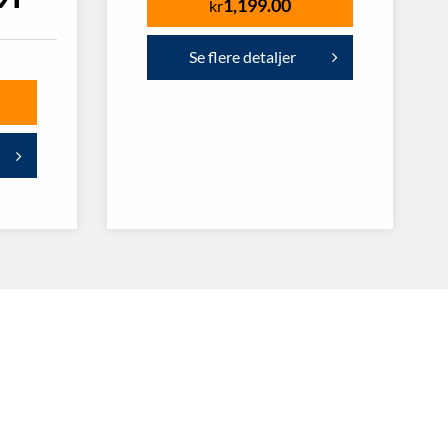
1,199.00
kr
Se flere detaljer