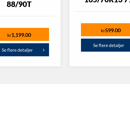
88/90T
599.00
kr
1,199.00
kr
Se flere detaljer
Se flere detaljer