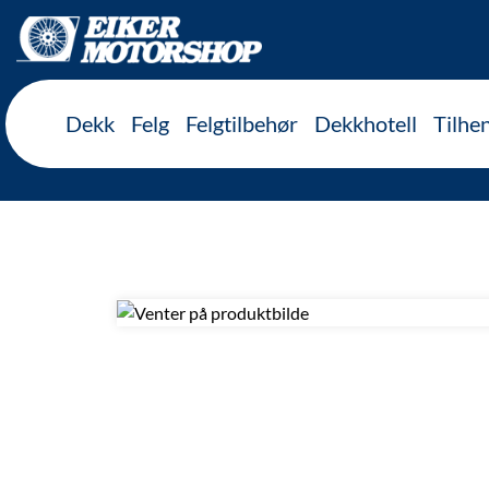
Inkl. mva
Dekk
Felg
Felgtilbehør
Dekkhotell
Tilhe