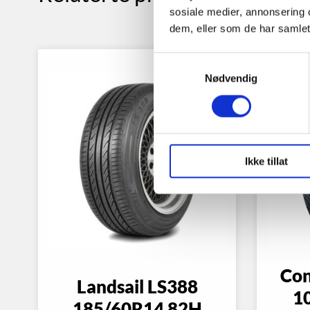
sosiale medier, annonsering 
dem, eller som de har samlet
Samtykkevalg
Nødvendig
Ikke tillat
Con
Landsail LS388
1
185/60R14 82H