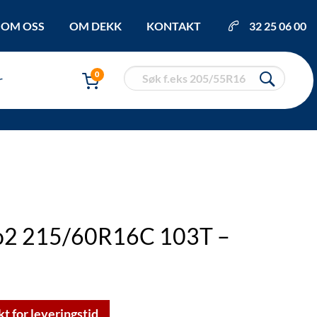
OM OSS
OM DEKK
KONTAKT
32 25 06 00
0
r
no2 215/60R16C 103T –
kt for leveringstid