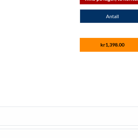
Antall
kr
1,398.00