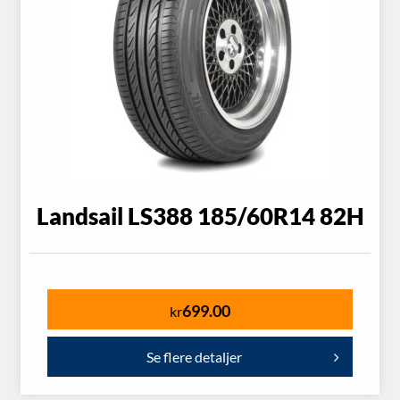
Landsail LS388 185/60R14 82H
699.00
kr
Se flere detaljer