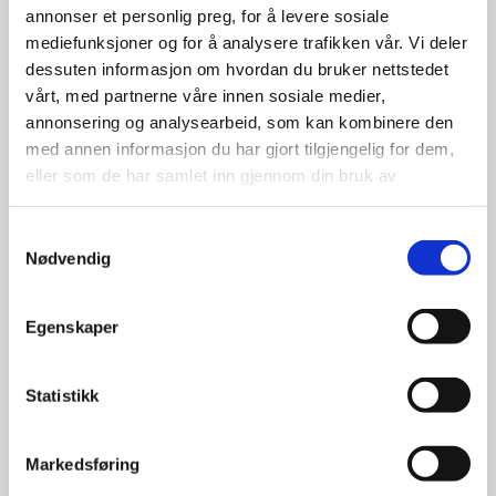
annonser et personlig preg, for å levere sosiale
mediefunksjoner og for å analysere trafikken vår. Vi deler
dessuten informasjon om hvordan du bruker nettstedet
vårt, med partnerne våre innen sosiale medier,
annonsering og analysearbeid, som kan kombinere den
med annen informasjon du har gjort tilgjengelig for dem,
eller som de har samlet inn gjennom din bruk av
tjenestene deres.
Samtykkevalg
Nødvendig
Landsail LS388 155/80R13 79T
Egenskaper
650.00
kr
Statistikk
Se flere detaljer
Markedsføring