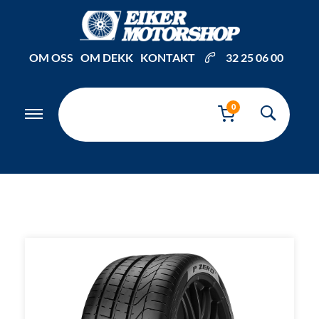
Inkl. mva
OM OSS
OM DEKK
KONTAKT
32 25 06 00
0