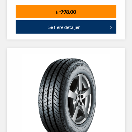
998.00
kr
Se flere detaljer