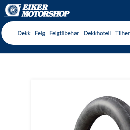
Inkl. mva
Dekk
Felg
Felgtilbehør
Dekkhotell
Tilhe