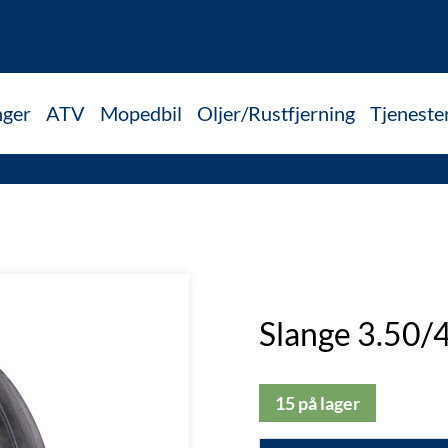
nger
ATV
Mopedbil
Oljer/Rustfjerning
Tjeneste
Slange 3.50/
15 på lager