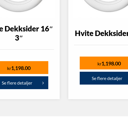
e Dekksider 16″
Hvite Dekkside
3″
1,198.00
kr
1,198.00
kr
Se flere detaljer
Se flere detaljer