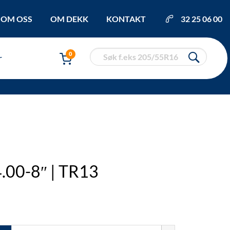
OM OSS
OM DEKK
KONTAKT
32 25 06 00
0
r
4.00-8″ | TR13