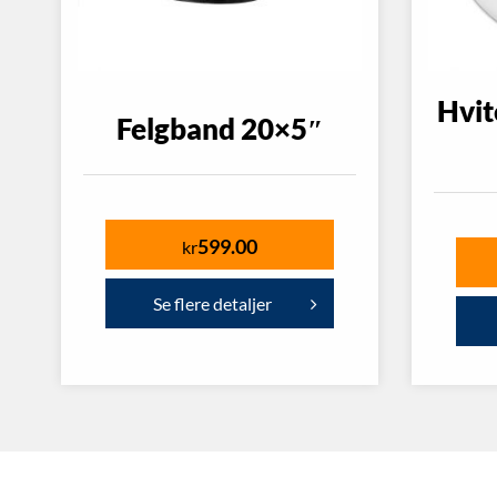
Hvit
Felgband 20×5″
599.00
kr
Se flere detaljer