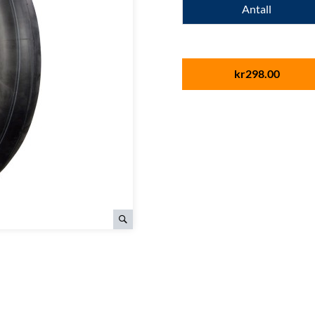
Antall
kr
298.00