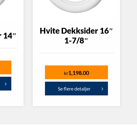
Hvite Dekksider 16″
r 14″
1-7/8″
1,198.00
kr
Se flere detaljer