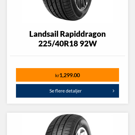
Landsail Rapiddragon
225/40R18 92W
1,299.00
kr
Se flere detaljer