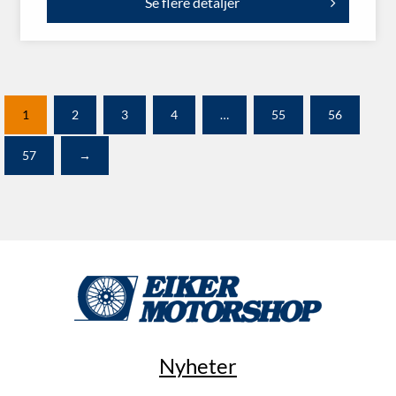
Se flere detaljer
1
2
3
4
…
55
56
57
→
Nyheter