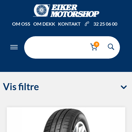
OM OSS
OM DEKK
KONTAKT
32 25 06 00
0
Vis filtre