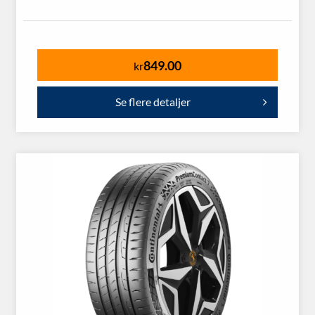
849.00
kr
Se flere detaljer