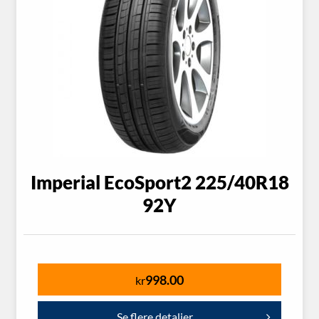
Imperial EcoSport2 225/40R18
92Y
998.00
kr
Se flere detaljer