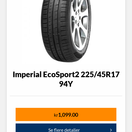
Imperial EcoSport2 225/45R17
94Y
1,099.00
kr
Se flere detaljer