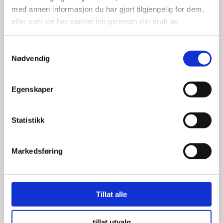
med annen informasjon du har gjort tilgjengelig for dem,
eller som de har samlet inn gjennom din bruk av
tjenestene deres.
Samtykkevalg
Landsail Rapiddragon
Nødvendig
215/50R17 95W
Egenskaper
Statistikk
1,299.00
kr
Se flere detaljer
Markedsføring
Tillat alle
tillat utvalg