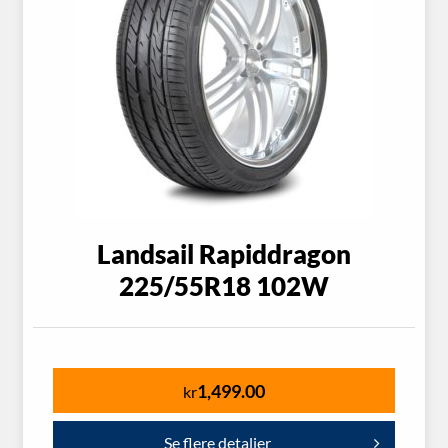
Landsail Rapiddragon
225/55R18 102W
1,499.00
kr
Se flere detaljer