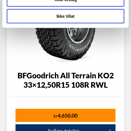
Ikke tillat
BFGoodrich All Terrain KO2
33×12,50R15 108R RWL
4,650.00
kr
Se flere detaljer