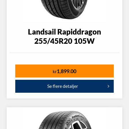
Landsail Rapiddragon
255/45R20 105W
1,899.00
kr
Se flere detaljer