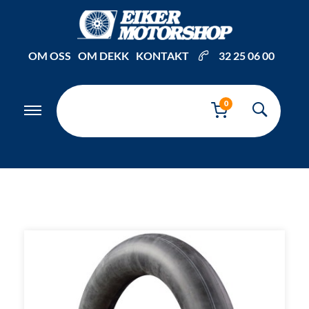
Inkl. mva
OM OSS
OM DEKK
KONTAKT
32 25 06 00
0