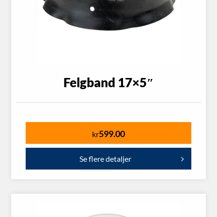
Felgband 17×5″
599.00
kr
Se flere detaljer