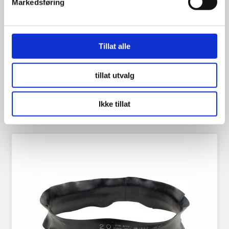
Markedsføring
Hvite Dekksider 14″ 2″
Tillat alle
1,198.00
kr
tillat utvalg
Se flere detaljer
Ikke tillat