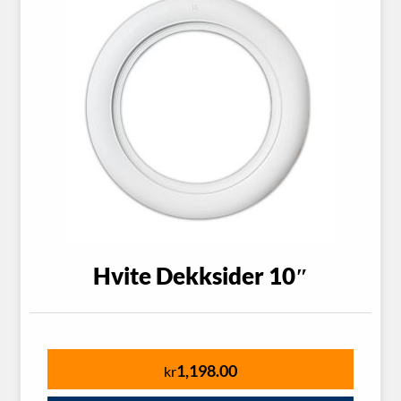
Hvite Dekksider 10″
1,198.00
kr