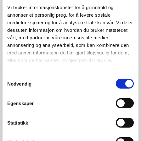
kr
Vi bruker informasjonskapsler for å gi innhold og
annonser et personlig preg, for å levere sosiale
Se flere detaljer
mediefunksjoner og for å analysere trafikken vår. Vi deler
dessuten informasjon om hvordan du bruker nettstedet
vårt, med partnerne våre innen sosiale medier,
annonsering og analysearbeid, som kan kombinere den
med annen informasjon du har gjort tilgjengelig for dem,
eller som de har samlet inn gjennom din bruk av
tjenestene deres.
Samtykkevalg
Nødvendig
Egenskaper
Statistikk