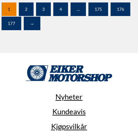
1
2
3
4
…
175
176
177
→
Nyheter
Kundeavis
Kjøpsvilkår