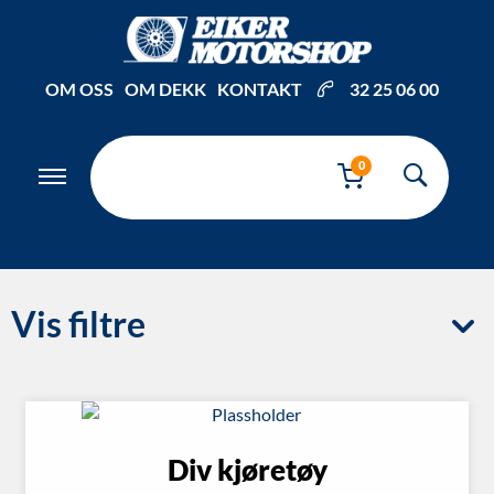
OM OSS
OM DEKK
KONTAKT
32 25 06 00
0
Vis filtre
Div kjøretøy