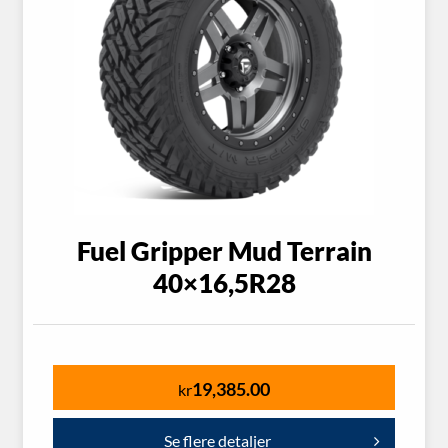
Fuel Gripper Mud Terrain
40×16,5R28
19,385.00
kr
Se flere detaljer