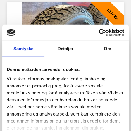
TILBUD!
Samtykke
Detaljer
Om
Denne nettsiden anvender cookies
Vi bruker informasjonskapsler for å gi innhold og
annonser et personlig preg, for å levere sosiale
mediefunksjoner og for å analysere trafikken vår. Vi deler
dessuten informasjon om hvordan du bruker nettstedet
18″ Hjulpakke: 6×139 |
vårt, med partnerne våre innen sosiale medier,
265/65R18 | TILBUD
annonsering og analysearbeid, som kan kombinere den
med annen informasjon du har gjort tilgjengelig for dem,
eller som de har samlet inn gjennom din bruk av