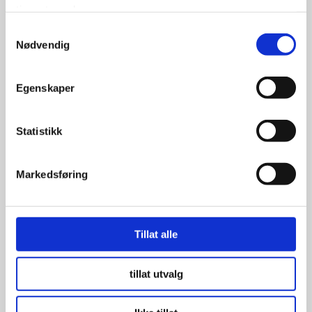
tjenestene deres.
21,596.00
17,990.00
kr
kr
Samtykkevalg
Nødvendig
Se flere detaljer
Egenskaper
Statistikk
Markedsføring
Tillat alle
tillat utvalg