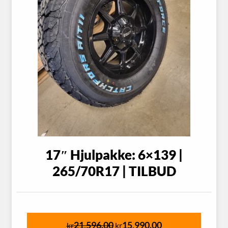
17″ Hjulpakke: 6×139 |
265/70R17 | TILBUD
21,596.00
15,990.00
kr
kr