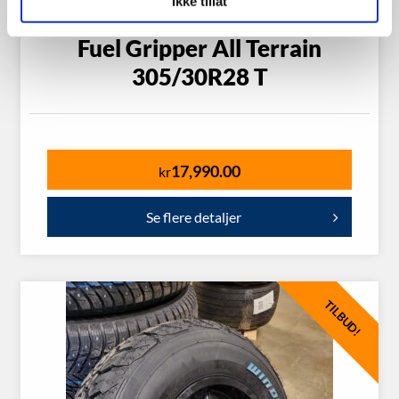
Ikke tillat
Fuel Gripper All Terrain
305/30R28 T
17,990.00
kr
Se flere detaljer
TILBUD!