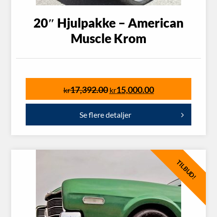
20″ Hjulpakke – American
Muscle Krom
17,392.00
15,000.00
kr
kr
Se flere detaljer
TILBUD!