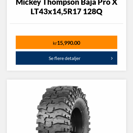
Mickey Thompson Baja Pro X
LT43x14,5R17 128Q
15,990.00
kr
Se flere detaljer