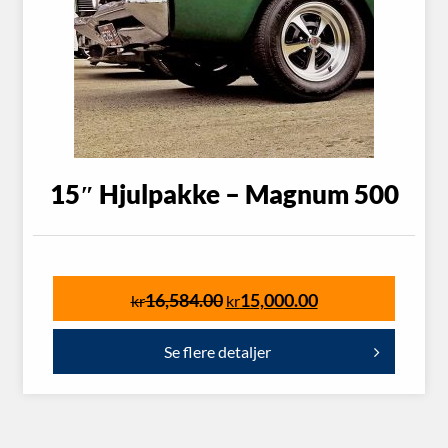
15″ Hjulpakke – Magnum 500
16,584.00
15,000.00
kr
kr
Se flere detaljer