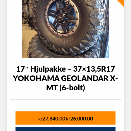
17″ Hjulpakke – 37×13,5R17
YOKOHAMA GEOLANDAR X-
MT (6-bolt)
27,840.00
26,000.00
kr
kr