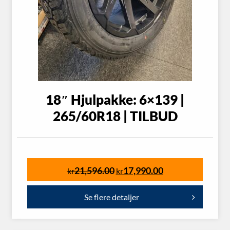
18″ Hjulpakke: 6×139 |
265/60R18 | TILBUD
21,596.00
17,990.00
kr
kr
Se flere detaljer